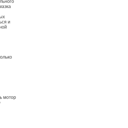
ильного
мазка
ных
ься и
чной
колько
ть мотор
е