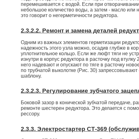
перемешивается с водой. Если при отворачивании 
небольшое количество воды, а затем - масло или 
это говорит о негерметичности редуктора.
2.3.2.2. Ремонт и замена деталей редук
Одним из важных элементов герметизации редукто
надежность этого узла можно, осадив глубже в ко
уплотнительное кольцо. Если же люфт тяги не устр
изнутри в корпус редуктора в расточку под втулку 
него надевают и опускают по тяге в расточку ново
по трубчатой выколотке (Рис. 30) запрессовывают 
шаблону.
2.3.2.3. Регулирование зубчатого заце
Боковой зазор в конической зубчатой передаче, р
ремонте шестерен редуктора. Это делается с пом
рессору.
2.3.3. Электростартер СТ-369 (обслужи