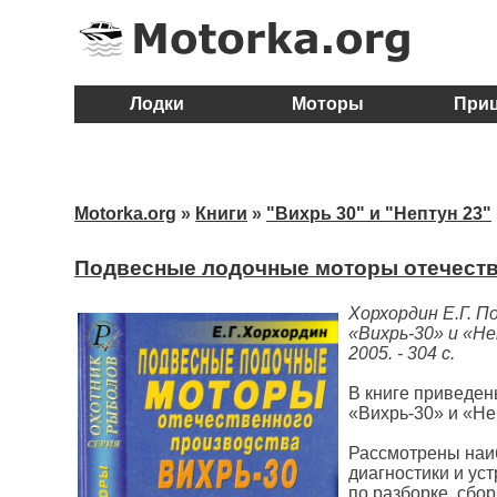
Лодки
Моторы
При
Motorka.org
»
Книги
»
"Вихрь 30" и "Нептун 23"
Подвесные лодочные моторы отечестве
Хорхордин Е.Г. 
«Вихрь-30» и «Не
2005. - 304 с.
В книге приведен
«Вихрь-30» и «Не
Рассмотрены наи
диагностики и ус
по разборке, сбо