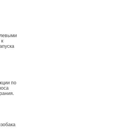
улевыми
 к
апуска
кции по
носа
рания.
нзобака