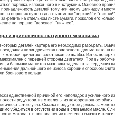
аться порядка, изложенного в инструкции. Основное прави
ь принадлежность деталей тому или иному цилиндру и месту
ов на поршнях нужно сделать пометки "верхний" и "нижний"
акрепить на отдельном листе бумаги, проколов его кольцо
ение на поршне: "верхнее", "нижнее".
ртера и кривошипно-шатунного механизма
некоторых деталей картера его необходимо разобрать. Обыч
 посадочная цилиндрическая поверхность для магнето на в
и, к которой прилегают золотниковые шайбы. Износ поверхн
максимален с передней стороны двигателя. При выработке
е, и башмаки магнитов маховика задевают за сердечник ка
меньшения дальнейшего ее износа хорошим способом счита
ли бронзового кольца.
ески единственной причиной его неполадок и усиленного из
полости редуктора, изготовлены из некоррозионностойких
етичность этого узла. Смазка в редукторе должна заменять
одимо убедиться в отсутствии воды в сливаемом масле. Сл
ановки мотора, т. к. при вращении шестерен смазка интенси