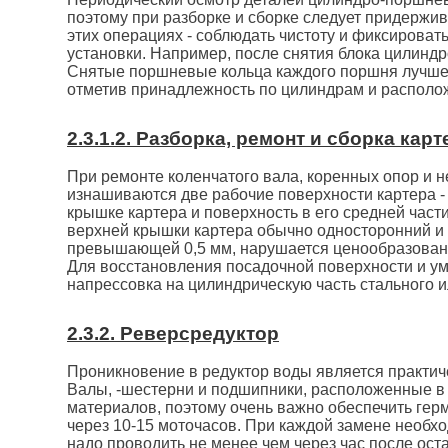
поэтому при разборке и сборке следует придержив
этих операциях - соблюдать чистоту и фиксироват
установки. Например, после снятия блока цилиндр
Снятые поршневые кольца каждого поршня лучше з
отметив принадлежность по цилиндрам и располож
2.3.1.2. Разборка, ремонт и сборка ка
При ремонте коленчатого вала, коренных опор и 
изнашиваются две рабочие поверхности картера -
крышке картера и поверхность в его средней част
верхней крышки картера обычно односторонний и 
превышающей 0,5 мм, нарушается ценообразовани
Для восстановления посадочной поверхности и у
напрессовка на цилиндрическую часть стального и
2.3.2. Реверсредуктор
Проникновение в редуктор воды является практич
Валы, -шестерни и подшипники, расположенные в 
материалов, поэтому очень важно обеспечить герм
через 10-15 моточасов. При каждой замене необх
надо проводить не менее чем через час после ост