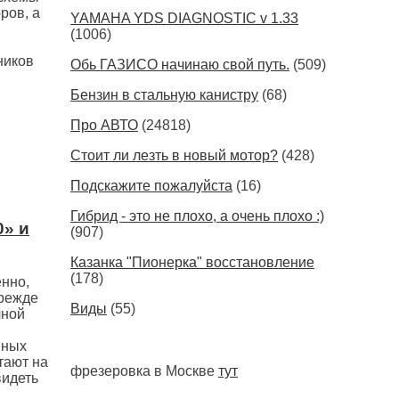
ров, а
YAMAHA YDS DIAGNOSTIC v 1.33
(1006)
ников
Обь ГАЗИСО начинаю свой путь.
(509)
Бензин в стальную канистру
(68)
Про АВТО
(24818)
Стоит ли лезть в новый мотор?
(428)
Подскажите пожалуйста
(16)
Гибрид - это не плохо, а очень плохо :)
0» и
(907)
Казанка "Пионерка" восстановление
(178)
нно,
прежде
Виды
(55)
чной
нных
тают на
фрезеровка в Москве
тут
видеть