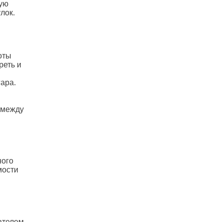
шую
лок.
оты
реть и
ара.
 между
ного
мости
ателем,