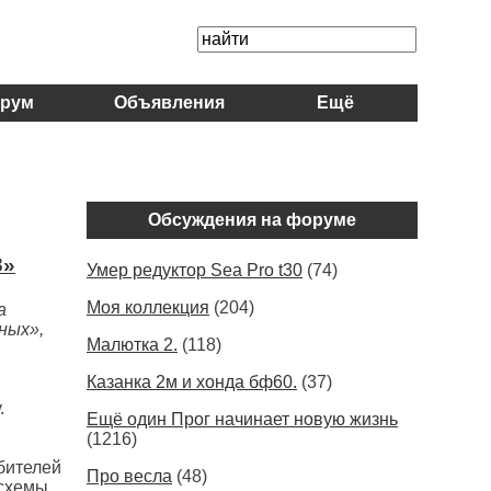
рум
Объявления
Ещё
Обсуждения на форуме
3»
Умер редуктор Sea Pro t30
(74)
Моя коллекция
(204)
а
ных»,
Малютка 2.
(118)
Казанка 2м и хонда бф60.
(37)
.
Ещё один Прог начинает новую жизнь
(1216)
бителей
Про весла
(48)
 схемы