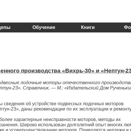
цепы
Обучение
Книги
Фо
нного производства «Вихрь-30» и «Нептун-2
Подвесные лодочные моторы отечественного производств
птун-23». Справочник. — М.: «Издательский Дом Рученьки
ы сведения об устройстве подвесных лодочных моторов
птун-23», даны рекомендации по их эксплуатации и ремонту
более характерные неисправности моторов, методы их
транения. Широко использован долголетний опыт многих лю
рке и усовершенствованию моторов. Приводятся чертежи и