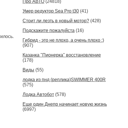
Про АВТО
(24818)
Умер редуктор Sea Pro t30
(41)
Стоит ли лезть в новый мотор?
(428)
Подскажите пожалуйста
(16)
тилось.
Гибрид - это не плохо, а очень плохо :)
(907)
Казанка "Пионерка" восстановление
(178)
Виды
(55)
лодка из пнд (реплика)SWIMMER 400R
(575)
Лодка Автобот
(578)
Еще один Днепр начинает новую жизнь
(6997)