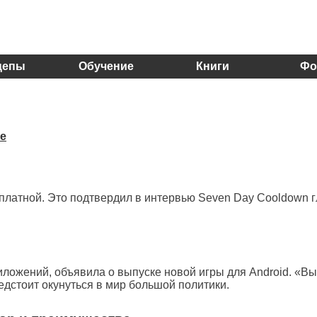
цепы
Обучение
Книги
Фо
е
сплатной. Это подтвердил в интервью Seven Day Cooldown 
иложений, объявила о выпуске новой игры для Android. «В
едстоит окунуться в мир большой политики.