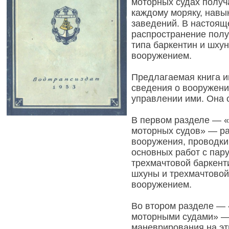
моторных судах полу
каждому моряку, навы
заведений. В настоя
распространение полу
типа баркентин и шху
вооружением.
Предлагаемая книга и
сведения о вооружении
управлении ими. Она с
В первом разделе — 
моторных судов» — р
вооружения, проводки
основных работ с пару
трехмачтовой баркент
шхуны и трехмачтовой
вооружением.
Во втором разделе — 
моторными судами» —
маневрирования на эт