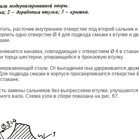
ть, расточив внутреннее отверстие под второй сальник и
рлить одно отверстие Ø 4 для подвода смазки к втулке и д
ышки.
чивается канавка, совпадающая с отверстием Ø 4 в стакан
ки торца шестерни, упирающейся в бронзовую втулку.
 нержавеющей стали. От выпадения она удерживается дву
Для подвода смазки в корпусе просверливается отверстие Ø
стакане.
сть замены сальников без выпрессовки втулки, улучшаются
ого вала. Схема узла в сборе показана на рис. 67.