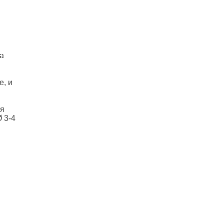
ва
е, и
мя
 3-4