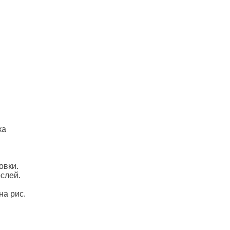
ка
овки.
слей.
на рис.