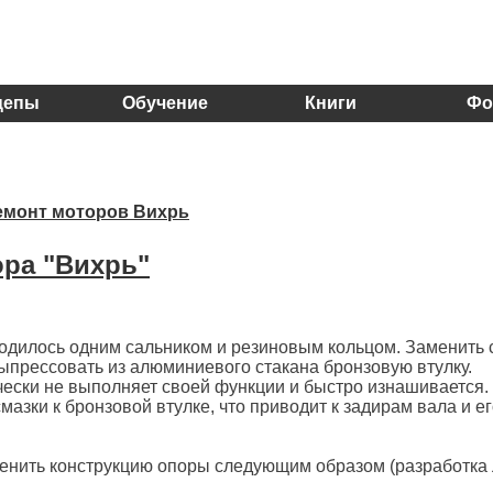
цепы
Обучение
Книги
Фо
емонт моторов Вихрь
ора "Вихрь"
зводилось одним сальником и резиновым кольцом. Заменить 
ыпрессовать из алюминиевого стакана бронзовую втулку.
чески не выполняет своей функции и быстро изнашивается.
азки к бронзовой втулке, что приводит к задирам вала и е
енить конструкцию опоры следующим образом (разработка 