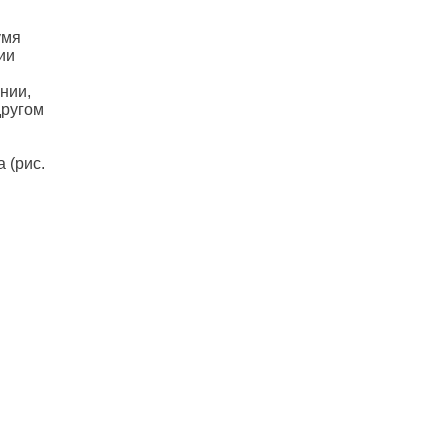
умя
ии
нии,
другом
 (рис.