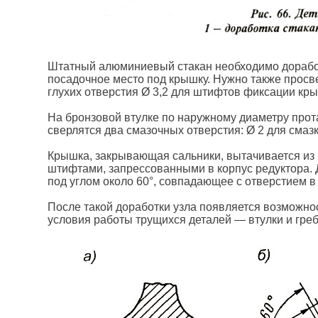
Штатный алюминиевый стакан необходимо доработа
посадочное место под крышку. Нужно также просве
глухих отверстия Ø 3,2 для штифтов фиксации кр
На бронзовой втулке по наружному диаметру прота
сверлятся два смазочных отверстия: Ø 2 для смаз
Крышка, закрывающая сальники, вытачивается из
штифтами, запрессованными в корпус редуктора. 
под углом около 60°, совпадающее с отверстием в 
После такой доработки узла появляется возможно
условия работы трущихся деталей — втулки и гребн