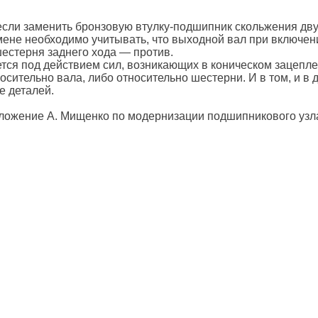
если заменить бронзовую втулку-подшипник скольжения дв
амене необходимо учитывать, что выходной вал при включен
шестерня заднего хода — против.
тся под действием сил, возникающих в коническом зацепле
сительно вала, либо относительно шестерни. И в том, и в 
е деталей.
дложение А. Мищенко по модернизации подшипникового узла