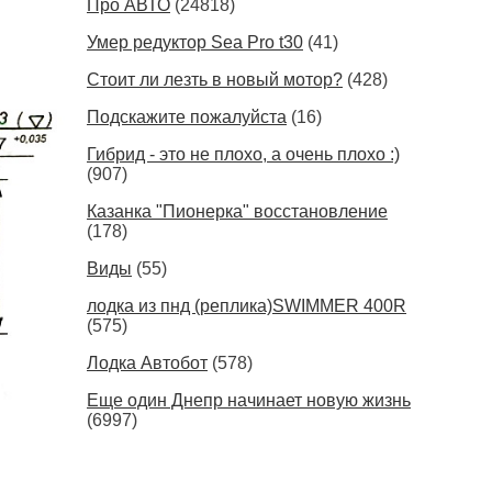
Про АВТО
(24818)
Умер редуктор Sea Pro t30
(41)
Стоит ли лезть в новый мотор?
(428)
Подскажите пожалуйста
(16)
Гибрид - это не плохо, а очень плохо :)
(907)
Казанка "Пионерка" восстановление
(178)
Виды
(55)
лодка из пнд (реплика)SWIMMER 400R
(575)
Лодка Автобот
(578)
Еще один Днепр начинает новую жизнь
(6997)