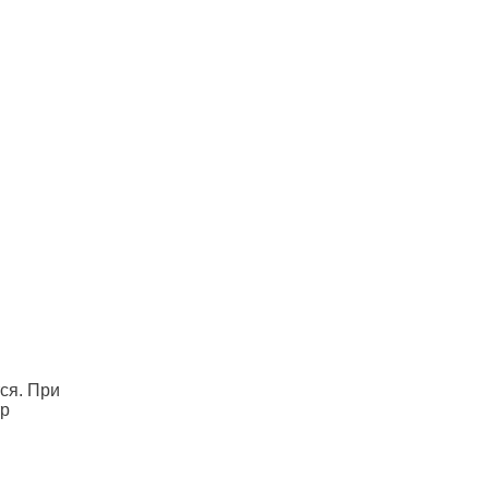
ся. При
тр