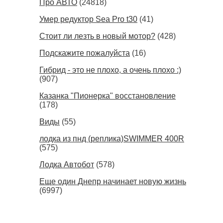
Про АВТО
(24818)
Умер редуктор Sea Pro t30
(41)
Стоит ли лезть в новый мотор?
(428)
Подскажите пожалуйста
(16)
Гибрид - это не плохо, а очень плохо :)
(907)
Казанка "Пионерка" восстановление
(178)
Виды
(55)
лодка из пнд (реплика)SWIMMER 400R
(575)
Лодка Автобот
(578)
Еще один Днепр начинает новую жизнь
(6997)