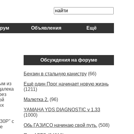
рум
Объявления
Ещё
Обсуждения на форуме
Бензин в стальную канистру
(66)
ым из
Ещё один Прог начинает новую жизнь
далека
(1211)
рез
Малютка 2.
(96)
ой
ых
YAMAHA YDS DIAGNOSTIC v 1.33
(1000)
30Р" с
Обь ГАЗИСО начинаю свой путь.
(508)
ие