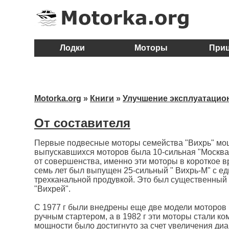
Лодки
Моторы
При
Motorka.org
»
Книги
»
Улучшение эксплуатацио
От составителя
Первые подвесные моторы семейства "Вихрь" мощн
выпускавшихся моторов была 10-сильная "Москва".
от совершенства, именно эти моторы в короткое 
семь лет был выпущен 25-сильный " Вихрь-М" с 
трехканальной продувкой. Это был существенный
"Вихрей".
С 1977 г были внедрены еще две модели моторов мо
ручным стартером, а в 1982 г эти моторы стали 
мощности было достигнуто за счет увеличения диа