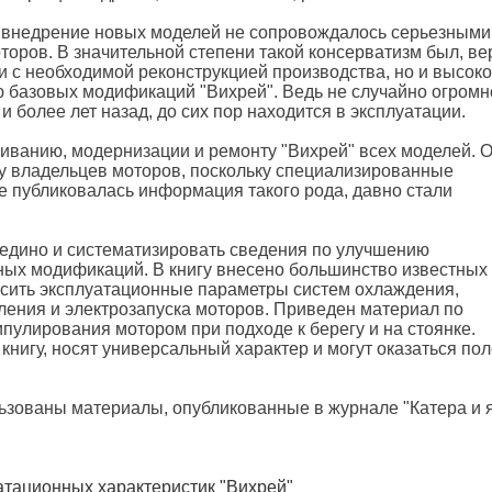
, внедрение новых моделей не сопровождалось серьезными
оров. В значительной степени такой консерватизм был, ве
 с необходимой реконструкцией производства, но и высок
ю базовых модификаций "Вихрей". Ведь не случайно огромн
 более лет назад, до сих пор находится в эксплуатации.
живанию, модернизации и ремонту "Вихрей" всех моделей. 
у владельцев моторов, поскольку специализированные
де публиковалась информация такого рода, давно стали
оедино и систематизировать сведения по улучшению
ных модификаций. В книгу внесено большинство известных 
сить эксплуатационные параметры систем охлаждения,
ления и электрозапуска моторов. Приведен материал по
улирования мотором при подходе к берегу и на стоянке.
книгу, носят универсальный характер и могут оказаться по
ьзованы материалы, опубликованные в журнале "Катера и 
атационных характеристик "Вихрей"