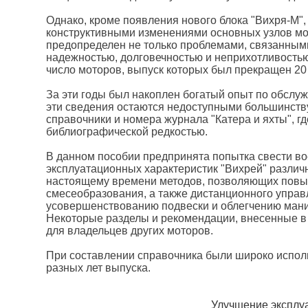
Однако, кроме появления нового блока "Вихря-М"
конструктивными изменениями основных узлов мот
предопределен не только проблемами, связанными
надежностью, долговечностью и неприхотливость
число моторов, выпуск которых был прекращен 20 и
За эти годы был накоплен богатый опыт по обслу
эти сведения остаются недоступными большинств
справочники и номера журнала "Катера и яхты", г
библиографической редкостью.
В данном пособии предпринята попытка свести в
эксплуатационных характеристик "Вихрей" различ
настоящему времени методов, позволяющих повы
смесеобразования, а также дистанционного управ
усовершенствованию подвески и облегчению манип
Некоторые разделы и рекомендации, внесенные в 
для владельцев других моторов.
При составлении справочника были широко испол
разных лет выпуска.
Улучшение эксплу