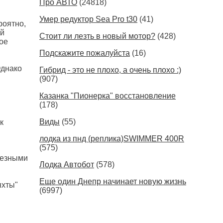
Про АВТО
(24818)
Умер редуктор Sea Pro t30
(41)
роятно,
ой
Стоит ли лезть в новый мотор?
(428)
ое
Подскажите пожалуйста
(16)
Однако
Гибрид - это не плохо, а очень плохо :)
(907)
Казанка "Пионерка" восстановление
(178)
Виды
(55)
к
лодка из пнд (реплика)SWIMMER 400R
(575)
лезными
Лодка Автобот
(578)
Еще один Днепр начинает новую жизнь
яхты"
(6997)