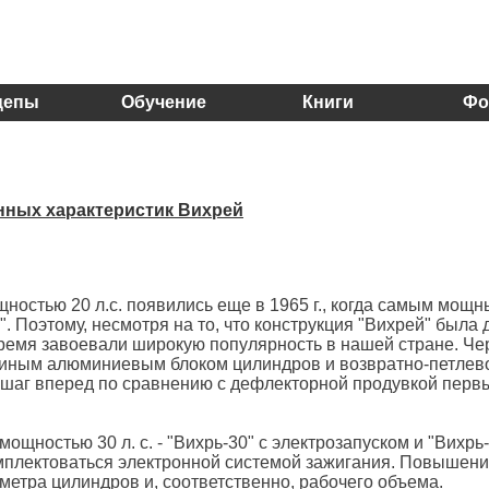
цепы
Обучение
Книги
Фо
нных характеристик Вихрей
остью 20 л.с. появились еще в 1965 г., когда самым мощн
 Поэтому, несмотря на то, что конструкция "Вихрей" была 
время завоевали широкую популярность в нашей стране. Че
единым алюминиевым блоком цилиндров и возвратно-петлев
 шаг вперед по сравнению с дефлекторной продувкой перв
щностью 30 л. с. - "Вихрь-30" с электрозапуском и "Вихрь-
комплектоваться электронной системой зажигания. Повышен
метра цилиндров и, соответственно, рабочего объема.