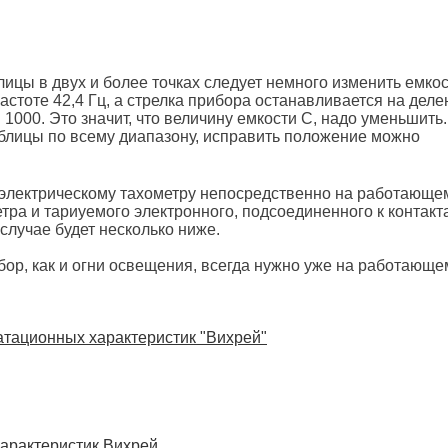
цы в двух и более точках следует немного изменить емкост
астоте 42,4 Гц, а стрелка прибора останавливается на деле
1000. Это значит, что величину емкости С, надо уменьшить
блицы по всему диапазону, исправить положение можно
 электрическому тахометру непосредственно на работающе
тра и тариуемого электронного, подсоединенного к контакт
случае будет несколько ниже.
бор, как и огни освещения, всегда нужно уже на работающе
атационных характеристик "Вихрей"
арактеристик Вихрей