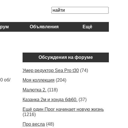
рум
Объявления
Ещё
Обсуждения на форуме
Умер редуктор Sea Pro t30
(74)
0 об/
Моя коллекция
(204)
Малютка 2.
(118)
Казанка 2м и хонда бф60.
(37)
Ещё один Прог начинает новую жизнь
(1216)
Про весла
(48)