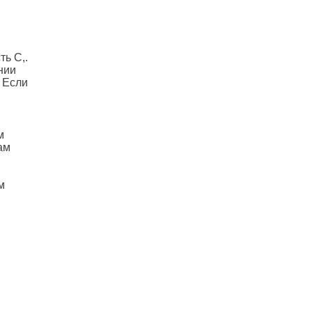
ь С,.
нии
. Если
м
ам
м