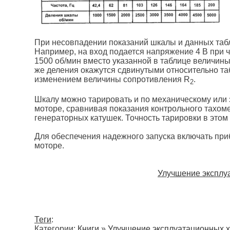
При несовпадении показаний шкалы и данных табли
Например, на вход подается напряжение 4 В при ч
1500 об/мин вместо указанной в таблице величины 
же деления окажутся сдвинутыми относительно та
изменением величины сопротивления R
.
2
Шкалу можно тарировать и по механическому или
моторе, сравнивая показания контрольного тахоме
генераторных катушек. Точность тарировки в этом 
Для обеспечения надежного запуска включать при
моторе.
Улучшение эксплу
Теги
:
Категории:
Книги
»
Улучшение эксплуатационных х