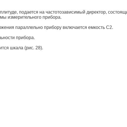
плитуде, подается на частотозависимый директор, состоящ
жимы измерительного прибора.
жения параллельно прибору включается емкость С2.
льности прибора.
тся шкала (рис. 28).