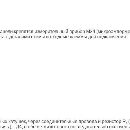
 панели крепятся измерительный прибор М24 (микроамперме
ата с деталями схемы и входные клеммы для подключения
х катушек, через соединительные провода и резистор R, (р
ия Д, - Д4, в обе ветви которого последовательно включен