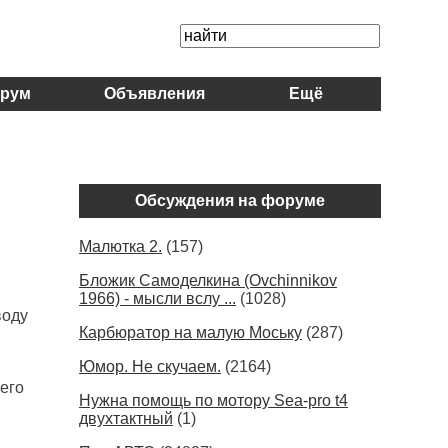
рум
Объявления
Ещё
Обсуждения на форуме
Малютка 2.
(157)
Бложик Самоделкина (Ovchinnikov
1966) - мысли вслу ...
(1028)
воду
Карбюратор на малую Моську
(287)
Юмор. Не скучаем.
(2164)
 его
Нужна помощь по мотору Sea-pro t4
двухтактный
(1)