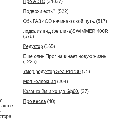
Про АВТО
(24827)
Подвохи есть?!
(522)
Обь ГАЗИСО начинаю свой путь.
(517)
лодка из пнд (реплика)SWIMMER 400R
(576)
Редуктор
(165)
Ещё один Прог начинает новую жизнь
(1225)
Умер редуктор Sea Pro t30
(75)
Моя коллекция
(204)
Казанка 2м и хонда бф60.
(37)
ся
Про весла
(48)
ищаются
и
отора.