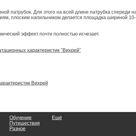
ной патрубок. Для этого на всей длине патрубка спереди н
иям, плоским напильником делается площадка шириной 10
ический эффект почти полностью исчезает.
атационных характеристик "Вихрей"
арактеристик Вихрей
Обучение
Ещё
Путешествия
Разное