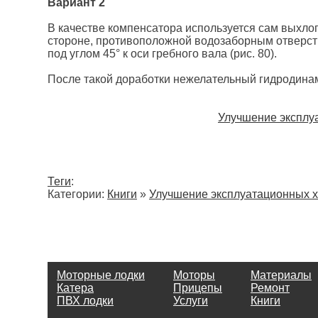
Вариант 2
В качестве компенсатора используется сам выхлоп
стороне, противоположной водозаборным отверст
под углом 45° к оси гребного вала (рис. 80).
После такой доработки нежелательный гидродинам
Улучшение эксплу
Теги
:
Категории:
Книги
»
Улучшение эксплуатационных х
Моторные лодки
Моторы
Материалы
Катера
Прицепы
Ремонт
ПВХ лодки
Услуги
Книги