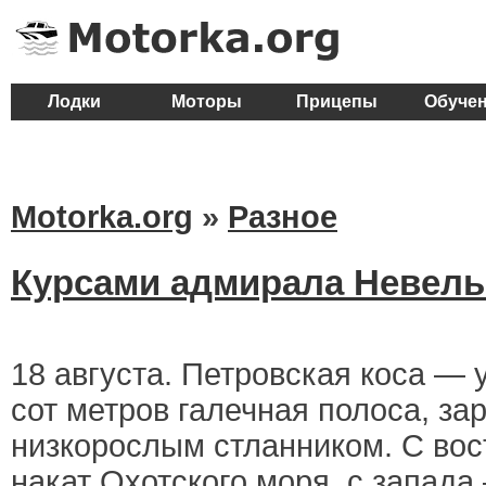
Лодки
Моторы
Прицепы
Обуче
Motorka.org
»
Разное
Курсами адмирала Невель
18 августа. Петровская коса — у
сот метров галечная полоса, з
низкорослым стланником. С вос
накат Охотского моря, с запад