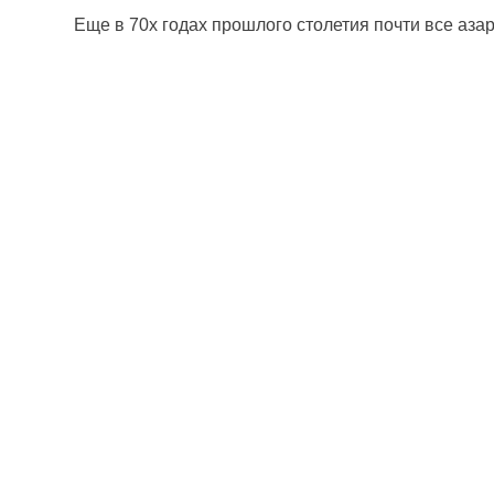
Еще в 70х годах прошлого столетия почти все аза