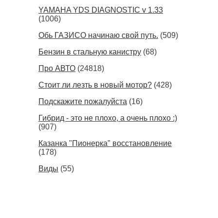
YAMAHA YDS DIAGNOSTIC v 1.33
(1006)
Обь ГАЗИСО начинаю свой путь.
(509)
Бензин в стальную канистру
(68)
Про АВТО
(24818)
Стоит ли лезть в новый мотор?
(428)
Подскажите пожалуйста
(16)
Гибрид - это не плохо, а очень плохо :)
(907)
Казанка "Пионерка" восстановление
(178)
Виды
(55)