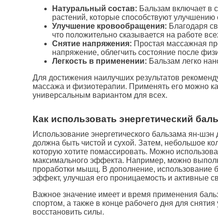
Натуральный состав:
Бальзам включает в с
растений, которые способствуют улучшению 
Улучшение кровообращения:
Благодаря св
что положительно сказывается на работе все
Снятие напряжения:
Простая массажная пр
напряжение, облегчить состояние после физи
Легкость в применении:
Бальзам легко нано
Для достижения наилучших результатов рекоменду
массажа и физиотерапии. Применять его можно как 
универсальным вариантом для всех.
Как использовать энергетический бал
Использование энергетического бальзама ян-шэн д
должна быть чистой и сухой. Затем, небольшое ко
которую хотите помассировать. Можно использов
максимального эффекта. Например, можно выполн
проработки мышц. В дополнение, использование б
эффект, улучшая его проницаемость и активные с
Важное значение имеет и время применения бальз
спортом, а также в конце рабочего дня для снятия
восстановить силы.