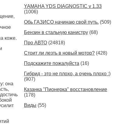
YAMAHA YDS DIAGNOSTIC v 1.33
(1006)
щение,
Обь ГАЗИСО начинаю свой путь.
(509)
ечное
Бензин в стальную канистру
(68)
а коже.
Про АВТО
(24818)
и
Стоит ли лезть в новый мотор?
(428)
Подскажите пожалуйста
(16)
Гибрид - это не плохо, а очень плохо :)
(907)
у: она
сть,
Казанка "Пионерка" восстановление
достичь
(178)
бокой
Виды
(55)
усилит
ятий