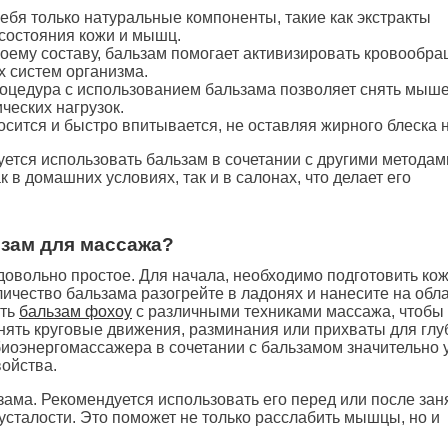
ебя только натуральные компоненты, такие как экстракты
состояния кожи и мышц.
оему составу, бальзам помогает активизировать кровообра
х систем организма.
оцедура с использованием бальзама позволяет снять мыш
ческих нагрузок.
сится и быстро впитывается, не оставляя жирного блеска н
ется использовать бальзам в сочетании с другими методам
в домашних условиях, так и в салонах, что делает его
ьзам для массажа?
овольно простое. Для начала, необходимо подготовить кож
личество бальзама разогрейте в ладонях и нанесите на обла
ать
бальзам фохоу
с различными техниками массажа, чтобы 
ять круговые движения, разминания или прихваты для глу
иоэнергомассажера в сочетании с бальзамом значительно 
войства.
ама. Рекомендуется использовать его перед или после зан
 усталости. Это поможет не только расслабить мышцы, но и