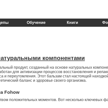
цепы
Обучение
Книги
Фо
 натуральными компонентами
альный продукт, созданный на основе натуральных компоне
аботан для активизации процессов восстановления и релак
са и переутомления. Этот бальзам стал настоящей находко
етический баланс и здоровье своего организма.
ма Fohow
твом положительных моментов. Вот несколько ключевых фа