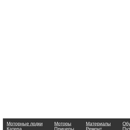
Моторные лодки
Моторы
Материалы
Об
Катера
Прицепы
Ремонт
Пу