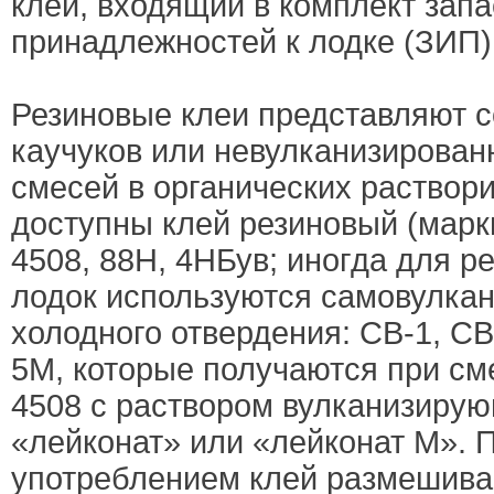
клей, входящий в комплект запа
принадлежностей к лодке (ЗИП)
Резиновые клеи представляют 
каучуков или невулканизирован
смесей в органических раствор
доступны клей резиновый (марки
4508, 88Н, 4НБув; иногда для 
лодок используются самовулка
холодного отвердения: СВ-1, СВ
5М, которые получаются при с
4508 с раствором вулканизирую
«лейконат» или «лейконат М». 
употреблением клей размешива