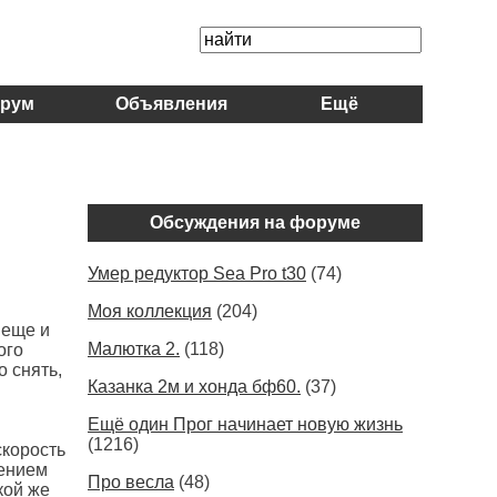
рум
Объявления
Ещё
Обсуждения на форуме
Умер редуктор Sea Pro t30
(74)
Моя коллекция
(204)
 еще и
Малютка 2.
(118)
ого
 снять,
Казанка 2м и хонда бф60.
(37)
Ещё один Прог начинает новую жизнь
(1216)
скорость
дением
Про весла
(48)
кой же