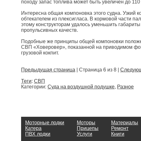
походу запас топлива может быть увеличен до 110 
Интересна общая компоновка этого судна. Узкий ко
обтекателем из плексигласа. В кормовой части па
этому конструкторам удалось уменьшить габариты
пропульсивных качеств.
Подобные же принципы общей компоновки положен
СВП «Ховеровер», показанной на приводимом фото
грузовой кокпит.
Предыдущая страница
| Страница 6 из 8 |
Следующ
Теги
:
СВП
Категории:
Суда на воздушной подушке
,
Разное
Моторные лодки
Моторы
Материалы
Катера
Прицепы
Ремонт
ПВХ лодки
Услуги
Книги