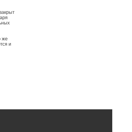
 закрыт
даря
льных
о же
тся и