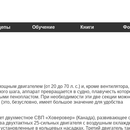
цепы
Обучение
Книги
Фо
щным двигателем (от 20 до 70 л. с.) и, кроме вентилятора,
о шага, аппарат превращается в судно, плавучесть котор
ми пенопластом. При необходимости эти две секции можно
м (это, безусловно, имеет большое значение для удобства
ет двухместное СВП «Ховеровер» (Канада), развивающее 
 Два двухтактных 25-сильных двигателя с воздушным охлаж
установленные в кольцевых насадках. Третий двигатель та