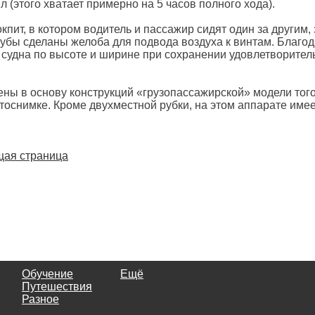
л (этого хватает примерно на 5 часов полного хода).
кпит, в котором водитель и пассажир сидят один за другим,
лубы сделаны желоба для подвода воздуха к винтам. Благо
 судна по высоте и ширине при сохранении удовлетворите
ы в основу конструкций «грузопассажирской» модели тог
снимке. Кроме двухместной рубки, на этом аппарате имее
ая страница
Обучение
Ещё
Путешествия
Разное