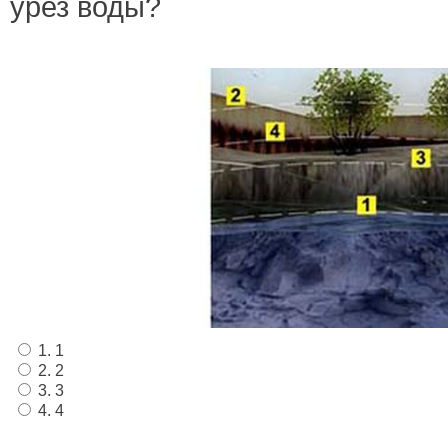
урез воды?
1. 1
2. 2
3. 3
4. 4