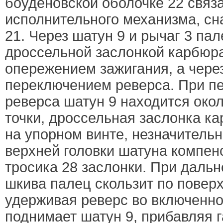
боуденовской оболочке 22 связ
исполнительного механизма, с
21. Через шатун 9 и рычаг 3 па
дроссельной заслонкой карбюр
опережением зажигания, а через
переключением реверса. При п
реверса шатун 9 находится око
точки, дроссельная заслонка к
на упорном винте, незначител
верхней головки шатуна компен
тросика 28 заслонки. При даль
шкива палец скользит по поверх
удерживая реверс во включенно
поднимает шатун 9, прибавляя 