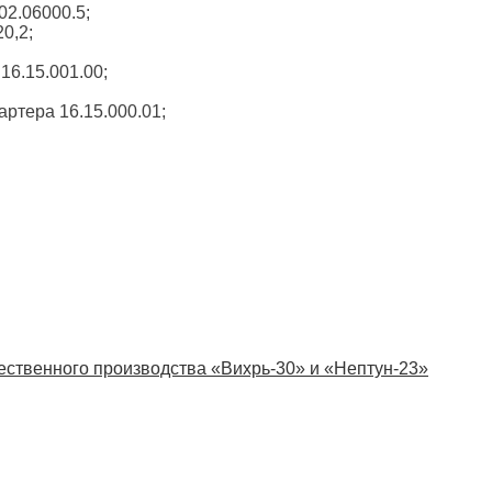
02.06000.5;
0,2;
 16.15.001.00;
тартера 16.15.000.01;
ственного производства «Вихрь-30» и «Нептун-23»