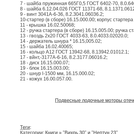
7 - шайба пружинная 665Г0,5 ГОСТ 6402-70, 8.0.64
8 - шайба 6.12.04.026 ГОСТ 11371-68, 8.1.1371.0612
9 - винт 3041А-6-36, 8.2.3041.06036.2;
10-стартер (в сборе) 16.15.000.00; корпус стартера
11 - крышка 16.02.50068;
12 - ручка стартера (в сборе) 16.15.005.00; ручка с
13 - гвоздь 2x20 ГОСТ 4033-63, 8.0.4033.02020.0;
14 - держатель шнура * 16.15,005.02;
15 - шайба 16.02.40065;
16 - кольцо А12 ГОСТ 13942-68, 8.13942.01012.1;
17 - вйнт,-3177А-6-16, 8.2.3177.06016.2;
18 - диск 16.15.000.07;
19 - блок 16.15.003.00;
20 - шнур l-1500 мм, 16.15.000.02;
21 - кожух 16.00.057.00.
Подвесные лодочные моторы отече
Теги
:
Категории:
Книги
»
"Вихрь 30" и "Нептун 23"