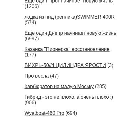
Ещё один Прог начинает новую жизнь
(1206)
лодка из пнд (реплика)SWIMMER 400R
(574)
Еще один Днепр начинает новую жизнь
(6997)
Казанка "Пионерка" восстановление
(177)
ВИХРЬ-50//4 ЦИЛИНДРА ЯРОСТИ
(3)
Про весла
(47)
Карбюратор на малую Моську
(285)
Гибрид - это не плохо, а очень плохо :)
(906)
Wyatboat-460 Pro
(694)