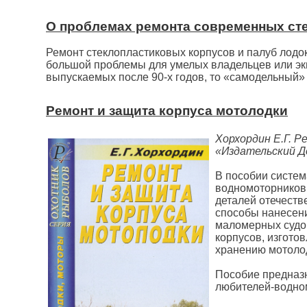
О проблемах ремонта современных ст
Ремонт стеклопластиковых корпусов и палуб лодок
большой проблемы для умелых владельцев или эки
выпускаемых после 90-х годов, то «самодельный» 
Ремонт и защита корпуса мотолодки
Хорхордин Е.Г. Р
«Издательский До
В пособии систе
водномоторников 
деталей отечест
способы нанесени
маломерных судо
корпусов, изгото
хранению мотолод
Пособие предназ
любителей-водно