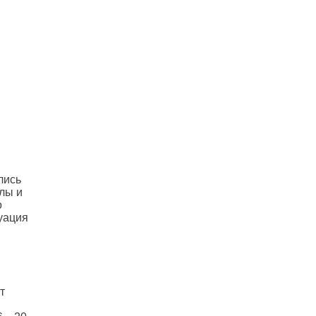
лись
лы и
о
уация
т