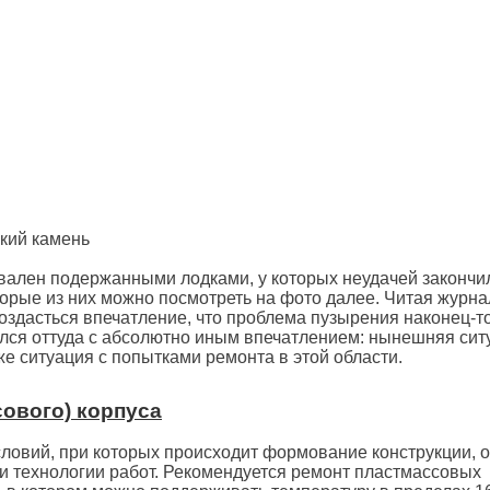
кий камень
вален подержанными лодками, у которых неудачей закончи
торые из них можно посмотреть на фото далее. Читая журна
о создасться впечатление, что проблема пузырения наконец-т
ился оттуда с абсолютно иным впечатлением: нынешняя сит
 же ситуация с попытками ремонта в этой области.
ового) корпуса
словий, при которых происходит формование конструкции, о
и технологии работ. Рекомендуется ремонт пластмассовых