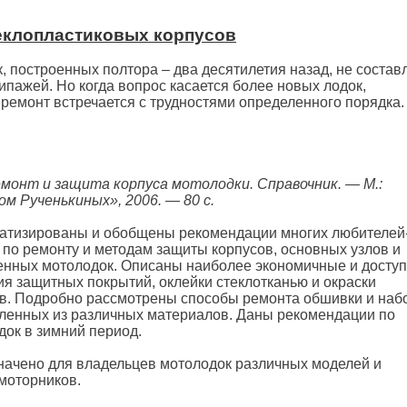
еклопластиковых корпусов
, построенных полтора – два десятилетия назад, не состав
пажей. Но когда вопрос касается более новых лодок,
ремонт встречается с трудностями определенного порядка.
емонт и защита корпуса мотолодки. Справочник. — М.:
м Рученькиных», 2006. — 80 с.
матизированы и обобщены рекомендации многих любителей
по ремонту и методам защиты корпусов, основных узлов и
венных мотолодок. Описаны наиболее экономичные и досту
я защитных покрытий, оклейки стеклотканью и окраски
в. Подробно рассмотрены способы ремонта обшивки и наб
вленных из различных материалов. Даны рекомендации по
ок в зимний период.
начено для владельцев мотолодок различных моделей и
моторников.