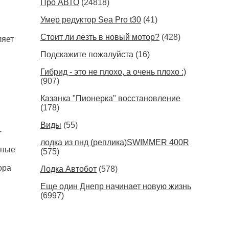
Про АВТО
(24818)
Умер редуктор Sea Pro t30
(41)
Стоит ли лезть в новый мотор?
(428)
ляет
Подскажите пожалуйста
(16)
Гибрид - это не плохо, а очень плохо :)
(907)
Казанка "Пионерка" восстановление
(178)
Виды
(55)
-
лодка из пнд (реплика)SWIMMER 400R
пные
(575)
ора
Лодка Автобот
(578)
Еще один Днепр начинает новую жизнь
(6997)