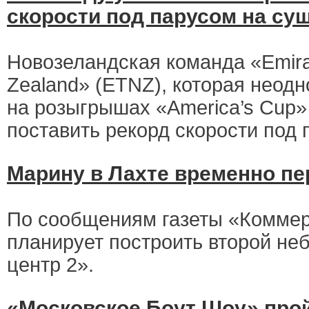
скорости под парусом на су
Новозеландская команда «Emir
Zealand» (ETNZ), которая неод
на розыгрышах «America’s Cup»
поставить рекорд скорости под 
Марину в Лахте временно пе
По сообщениям газеты «Коммер
планирует построить второй не
центр 2».
«Московское Боут Шоу» прой