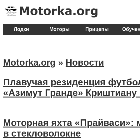
Лодки
Моторы
Прицепы
Обуче
Motorka.org
»
Новости
Плавучая резиденция футбо
«Азимут Гранде» Криштиану
Моторная яхта «Прайваси»: 
в стекловолокне