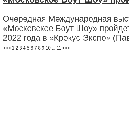
Очередная Международная выст
«Московское Боут Шоу» пройдет
2022 года в «Крокус Экспо» (Пав.
<<<
1
2
3
4
5
6
7
8
9
10
...
11
>>>