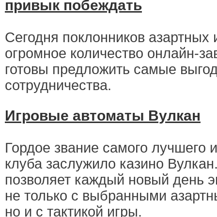
привык побеждать
Сегодня поклонников азартных 
огромное количество онлайн-за
готовы предложить самые выго
сотрудничества.
Игровые автоматы Вулкан
Гордое звание самого лучшего 
клуба заслужило казино Вулкан
позволяет каждый новый день 
не только с выбранными азартн
но и с тактикой игры.