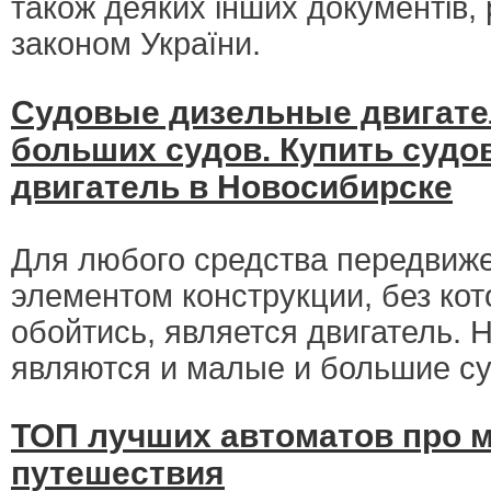
також деяких інших документів,
законом України.
Судовые дизельные двигате
больших судов. Купить судо
двигатель в Новосибирске
Для любого средства передвиж
элементом конструкции, без кот
обойтись, является двигатель.
являются и малые и большие су
ТОП лучших автоматов про 
путешествия