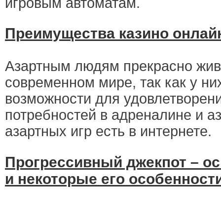
игровым автоматам.
Преимущества казино онлай
Азартным людям прекрасно жив
современном мире, так как у ни
возможности для удовлетворени
потребностей в адреналине и а
азартных игр есть в интернете.
Прогрессивный джекпот – о
и некоторые его особенност