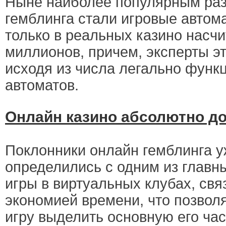
Ныне наиболее популярным ра
гемблинга стали игровые автома
только в реальных казино насчи
миллионов, причем, эксперты э
исходя из числа легально фун
автоматов.
Онлайн казино абсолютно д
Поклонники онлайн гемблинга у
определились с одним из глав
игры в виртуальных клубах, св
экономией времени, что позвол
игру выделить основную его час