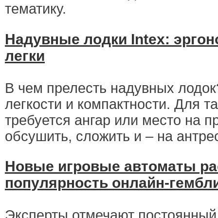
тематику.
Надувные лодки Intex: эрго
легки
В чем прелесть надувных лодок
легкости и компактности. Для т
требуется ангар или место на п
обсушить, сложить и – на антре
Новые игровые автоматы р
популярность онлайн-гембл
Эксперты отмечают постоянный