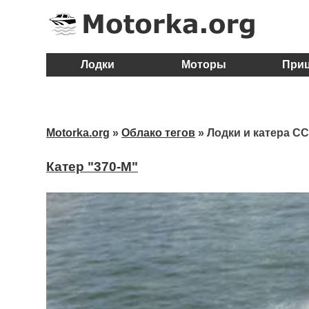
Лодки
Моторы
При
Motorka.org
»
Облако тегов
» Лодки и катера С
Катер "370-М"