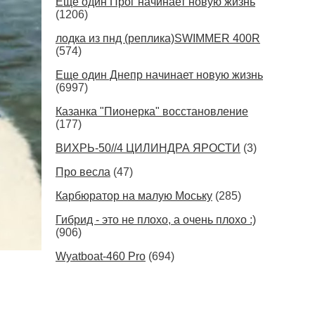
Ещё один Прог начинает новую жизнь
(1206)
лодка из пнд (реплика)SWIMMER 400R
(574)
Еще один Днепр начинает новую жизнь
(6997)
Казанка "Пионерка" восстановление
(177)
ВИХРЬ-50//4 ЦИЛИНДРА ЯРОСТИ
(3)
Про весла
(47)
Карбюратор на малую Моську
(285)
Гибрид - это не плохо, а очень плохо :)
(906)
Wyatboat-460 Pro
(694)