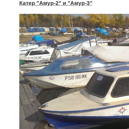
Катер "Амур-2" и "Амур-3"